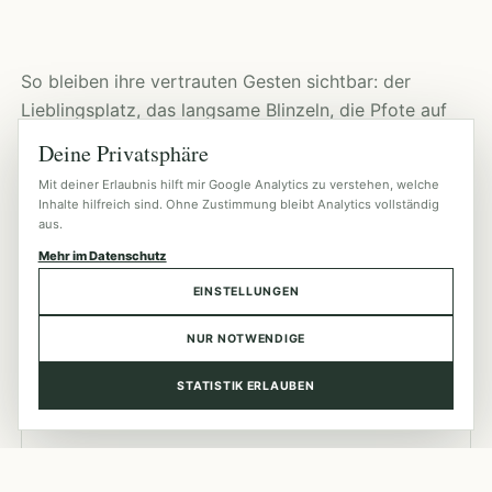
So bleiben ihre vertrauten Gesten sichtbar: der
Lieblingsplatz, das langsame Blinzeln, die Pfote auf
deiner Decke und die Art, wie sie sich genau dann zu
Deine Privatsphäre
dir legt, wenn niemand darum bittet.
Mit deiner Erlaubnis hilft mir Google Analytics zu verstehen, welche
Inhalte hilfreich sind. Ohne Zustimmung bleibt Analytics vollständig
aus.
Mehr im Datenschutz
EINSTELLUNGEN
NUR NOTWENDIGE
STATISTIK ERLAUBEN
SICHER
Bevorzugt bei euch zuhause